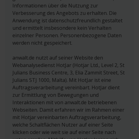
im Zusammenhang mit der Nutzung von Brevo
WhatsApp finden Sie unter:
Informationen über die Nutzung zur
https://www.whatsap
bewerteten Rechtsanwalt dazu, die Bewertung
verarbeiteten Daten werden für bis zu vier Jahre
p.com/legal/channels-privacy-policy-eea
Verbesserung des Angebots zu erhalten. Die
einer vorher erbrachten Leistung gemäß der
nach dem Ende der Geschäftsbeziehung
Anwendung ist datenschutzfreundlich gestaltet
geltenden Rechtslage als Voraussetzung für
gespeichert aufgrund des berechtigten
und ermittelt insbesondere kein Verhalten
eine Bewertung zuzuordnen und die Bewertung
Interesses an der Geltendmachung, Ausübung
einzelner Personen. Personenbezogene Daten
passend kommentieren zu können.
und Verteidigung von Rechtsansprüchen gemäß
werden nicht gespeichert.
Art. 6 Abs. 1 f) DSGVO. Im Falle des Eintrags in
Bewertende Personen können ihre Einwilligung
eine Sperrliste, um Verstöße gegen den
anwalt.de nutzt auf seiner Website den
widerrufen und ihren Vertrag beenden durch
Werbewiderspruch einer Person und eine
Webanalysedienst HotJar (Hotjar Ltd., Level 2, St
Mitteilung über die unter „Ihre Rechte“ als
unerwünschte Kontaktaufnahme zu verhindern,
Julians Business Centre, 3, Elia Zammit Street, St
betroffene Person“ genannten Wege oder indem
erfolgt die Speicherung aufgrund des
Julians STJ 1000, Malta). Mit HotJar ist eine
sie den Link zum Widerruf in der E-Mail
entsprechenden berechtigten Interesses gemäß
Auftragsverarbeitung vereinbart. HotJar dient
betätigen, die an Ihre zur Bewertung
Art. 6 Abs. 1 f) DSGVO darüber hinaus. Weitere
zur Ermittlung von Bewegungen und
verwendete E-Mail-Adresse versendet wurde.
Informationen zur Datenverarbeitung durch
Interaktionen mit von anwalt.de betriebenen
Eine ggf. abgegebene Bewertung wird
Brevo finden Sie unter:
Webseiten. Damit erfahren wir im Rahmen einer
infolgedessen entfernt. Unberührt davon bleibt
https://www.brevo.com/de/datenschutz-
mit Hotjar vereinbarten Auftragsverarbeitung,
die Rechtmäßigkeit der bis zum Widerruf
uebersicht/
und
welche Schaltflächen Nutzer auf einer Seite
erfolgten Verarbeitung der Daten.
https://www.brevo.com/de/legal/privacypolicy
klicken oder wie weit sie auf einer Seite nach