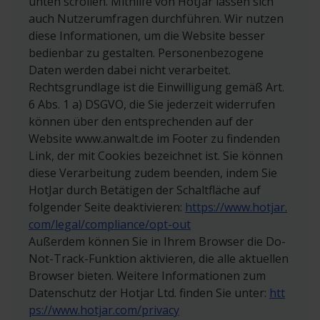
unten scrollen. Mithilfe von HotJar lassen sich
Ein Rechtsanwalt kann Mandanten mit deren
auch Nutzerumfragen durchführen. Wir nutzen
vorheriger Einwilligung auch zur Bewertung
diese Informationen, um die Website besser
seiner Leistung über sein anwalt.de-Konto
bedienbar zu gestalten. Personenbezogene
einladen. Konkret angeben lassen sich Anrede,
Daten werden dabei nicht verarbeitet.
Vorname, Nachname und E-Mail-Adresse, um
Rechtsgrundlage ist die Einwilligung gemäß Art.
einen Mandanten per E-Mail einzuladen.
6 Abs. 1 a) DSGVO, die Sie jederzeit widerrufen
können über den entsprechenden auf der
Bewertungen und mit ihr verarbeitete
Website www.anwalt.de im Footer zu findenden
personenbezogene Daten werden ausgehend
Link, der mit Cookies bezeichnet ist. Sie können
vom Jahr, in dem der Widerruf der Einwilligung
diese Verarbeitung zudem beenden, indem Sie
erfolgte, innerhalb der regelmäßigen
HotJar durch Betätigen der Schaltfläche auf
Verjährungsfrist gelöscht. Entsprechendes gilt
folgender Seite deaktivieren:
https://www.hotjar.
bei der Entfernung der Bewertung aufgrund der
com/legal/compliance/opt-out
Beendigung des Vertragsverhältnisses mit der
Außerdem können Sie in Ihrem Browser die Do-
bewertenden Person oder des bewerteten
Not-Track-Funktion aktivieren, die alle aktuellen
Rechtsanwalts mit anwalt.de ausgehend vom
Browser bieten. Weitere Informationen zum
Jahr, in dem das Vertragsverhältnis endete. Im
Datenschutz der Hotjar Ltd. finden Sie unter:
htt
Falle eines Rechtsstreits werden die Daten bis zu
ps://www.hotjar.com/privacy
dessen rechtskräftiger Beendigung gespeichert.