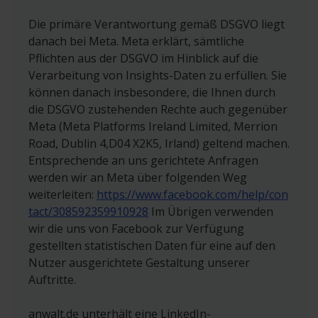
Sie mit Ihrem Google-Konto angemeldet sind,
„Widerspruch“
in dem Abschnitt „Ihre Rechte als
dieselben personalisierten Werbebotschaften
Die primäre Verantwortung gemäß DSGVO liegt
betroffene Person“.
anzeigen. Weitere Informationen zu Google und
danach bei Meta. Meta erklärt, sämtliche
Datenschutz finden Sie unter:
https://www.googl
Pflichten aus der DSGVO im Hinblick auf die
Wir nutzen die Funktion Google Lead Form
e.de/policies/privacy/
Verarbeitung von Insights-Daten zu erfüllen. Sie
Extension von Google, um Leads in Form von
können danach insbesondere, die Ihnen durch
Kontaktdaten von Interessenten über ein
Ein Opt-Out ist Ihnen möglich, wenn Sie den
die DSGVO zustehenden Rechte auch gegenüber
Formular von Google zu erheben. Konkret
folgenden Link auf die Seite der Network
Meta (Meta Platforms Ireland Limited, Merrion
erhoben werden folgende Datenkategorien:
Advertising Initiative (NAI) aufrufen:
http://optou
Road, Dublin 4,D04 X2K5, Irland) geltend machen.
Vorname, Nachname, E-Mail-Adresse,
t.networkadvertising.org/
sowie von Dynamic
Entsprechende an uns gerichtete Anfragen
Telefonnummer, Firmen- / Kanzleiname,
Remarketing im Google-Konto über
https://adss
werden wir an Meta über folgenden Weg
Kanzleiwebsite
ettings.google.de/authenticated?hl=de
sowie
weiterleiten:
https://www.facebook.com/help/con
über den Link mit der Bezeichnung Cookies am
tact/308592359910928
Im Übrigen verwenden
Die Nutzung der Daten ist an die mit der
Ende jeder Webseite.
wir die uns von Facebook zur Verfügung
jeweiligen Lead Ad-Kampagne verfolgten Zwecke
gestellten statistischen Daten für eine auf den
gebunden, wie insbesondere für die
anwalt.de nutzt auf einzelnen Seiten die
Nutzer ausgerichtete Gestaltung unserer
Verwendung zum Zweck der Kontaktaufnahme.
Funktion LinkedIn Ads des Netzwerks LinkedIn
Auftritte.
Die Datenverarbeitung erfolgt auf Basis Ihrer
(LinkedIn Ireland Unlimited Company, Wilton
ausdrücklichen Einwilligung gemäß Art. 6 Abs. 1
Place, Dublin 2, Irland). Rechtsgrundlage ist eine
anwalt.de unterhält eine LinkedIn-
a) DSGVO und berechtigten Interessen Art. 6