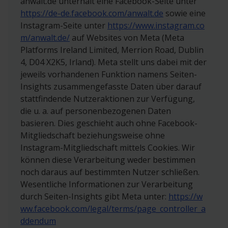
anwalt.de unterhält eine Facebook-Seite unter
jederzeit Ihre Einwilligung widerrufen bzw. im
https://de-de.facebook.com/anwalt.de
sowie eine
Falle einer Verarbeitung auf Basis berechtigter
Wenn jemand in diesem Zeitraum unsere
Instagram-Seite unter
https://www.instagram.co
Interessen, dieser gem. Art. 21 DSGVO jederzeit
Website über die Anzeige besucht, erhalten
m/anwalt.de/
auf Websites von Meta (Meta
widersprechen jeweils durch formlose
Google und wir darüber Kenntnis, dass die von
Platforms Ireland Limited, Merrion Road, Dublin
Mitteilung.
Google bereitgestellte Anzeige gesehen wurde.
4, D04 X2K5, Irland). Meta stellt uns dabei mit der
Wir erfahren dabei nicht, welche Person die
jeweils vorhandenen Funktion namens Seiten-
• per Online-Formular
Anzeigen geklickt hat, sondern nur die
Insights zusammengefasste Daten über darauf
www.anwalt.de/kanzleiundklient#widerspruch
Gesamtanzahl der Klicks. Die Verarbeitung der
stattfindende Nutzeraktionen zur Verfügung,
• per E-Mail an
Daten erfolgt auf Grundlage von Art. 6 Abs. 1 a)
die u. a. auf personenbezogenen Daten
datenschutz@anwalt.de
oder
service@anwalt.de
DSGVO mit Einwilligung, die Sie jederzeit
basieren. Dies geschieht auch ohne Facebook-
• per Fax an
widerrufen können über den entsprechenden
Mitgliedschaft beziehungsweise ohne
+49 911 81515101
auf der Website www.anwalt.de im Footer zu
Instagram-Mitgliedschaft mittels Cookies. Wir
• per Post an
findenden Link, der mit Cookies bezeichnet ist.
können diese Verarbeitung weder bestimmen
anwalt.de services AG
Sie können alternativ auch Ihre Browserdaten
noch daraus auf bestimmten Nutzer schließen.
Rollnerstr. 8
löschen. Sind Sie zudem in Ihrem Google-Konto
Wesentliche Informationen zur Verarbeitung
90408 Nürnberg
angemeldet, verknüpft Google zu diesem Zweck
durch Seiten-Insights gibt Meta unter:
https://w
Ihren Web- und App-Browserverlauf. Auf diese
ww.facebook.com/legal/terms/page_controller_a
Informationen hierzu und Ihren weiteren
Weise kann Google auf jedem Endgerät, auf dem
ddendum
Rechten erhalten Sie unter der Überschrift