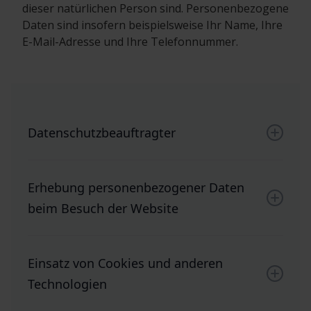
dieser natürlichen Person sind. Personenbezogene
Daten sind insofern beispielsweise Ihr Name, Ihre
E-Mail-Adresse und Ihre Telefonnummer.
Datenschutzbeauftragter
Der betriebliche Datenschutzbeauftragte der
anwalt.de services AG ist unter der oben
Erhebung personenbezogener Daten
genannten Anschrift mit dem Zusatz
beim Besuch der Website
„Datenschutzbeauftragter“ bzw. unter der E-
Mail-Adresse
datenschutz@anwalt.de
zu
Bei der bloß informatorischen Nutzung der
erreichen
Website, also wenn Sie keine weiteren Dienste
Einsatz von Cookies und anderen
nutzen oder uns
Technologien
anderweitig Informationen übermitteln, erheben
wir nur die Daten, die Ihr Browser an unsere